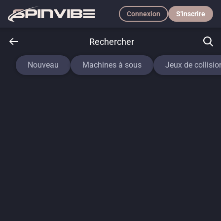
Connexion
S'inscrire
Rechercher
Nouveau
Machines à sous
Jeux de collisio