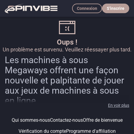
Connexion
S'inscrire
Oups !
Un problème est survenu. Veuillez réessayer plus tard.
Les machines à sous
Megaways offrent une façon
nouvelle et palpitante de jouer
aux jeux de machines à sous
en ligne.
En voir plus
Elles disposent d'un système de rouleaux unique qui offre entre 243
et 117 649 façons de gagner à chaque tour. Chaque tour est
Qui sommes-nous
Contactez-nous
Offre de bienvenue
différent, le nombre de lignes de paiement changeant à chaque
tour, ce qui vous offre de nombreuses chances de remporter de
gros gains.
Vérification du compte
Programme d'affiliation