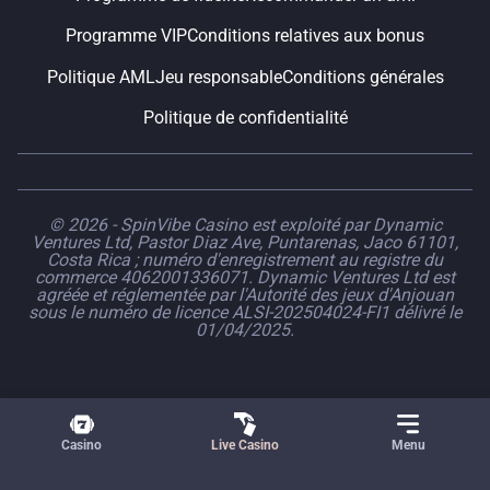
Programme VIP
Conditions relatives aux bonus
Politique AML
Jeu responsable
Conditions générales
Politique de confidentialité
© 2026 - SpinVibe Casino est exploité par Dynamic
Ventures Ltd, Pastor Diaz Ave, Puntarenas, Jaco 61101,
Costa Rica ; numéro d'enregistrement au registre du
commerce 4062001336071. Dynamic Ventures Ltd est
agréée et réglementée par l'Autorité des jeux d'Anjouan
sous le numéro de licence ALSI-202504024-FI1 délivré le
01/04/2025.
Casino
Live Casino
Menu