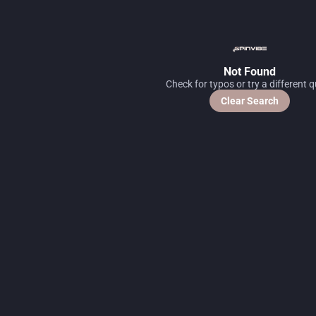
Not Found
Check for typos or try a different 
Clear Search