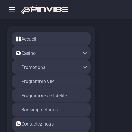
Accueil
Casino
Promotions
Nouveaux
Programme VIP
Bonus de bienvenue
Machines à sous
Programme de fidélité
World Cup 2026
Megaways
Banking methods
Toutes les promotions
Achat de bonus
Contactez-nous
Hold and win