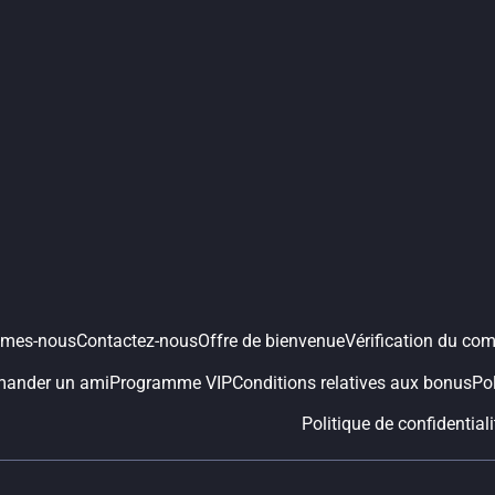
mmes-nous
Contactez-nous
Offre de bienvenue
Vérification du co
ander un ami
Programme VIP
Conditions relatives aux bonus
Po
Politique de confidentiali