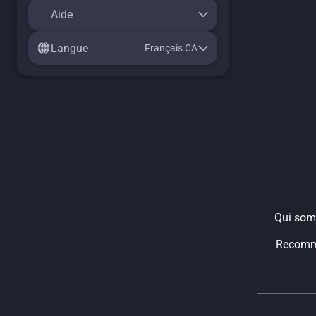
Aide
Jackpots
Langue
Jeu responsable
Français CA
Crash games
Deutsch
Vérification du compte
Jeux de table
English
Politique AML
Casino Live
Français
Roulette Live
English CA
Blackjack Live
Qui so
Français CA
Baccarat Live
Recomm
Ελληνικά
Jeux Télévisés Live