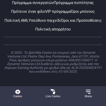
Πρόγραμμα συνεργατών
Πρόγραμμα πιστότητας
Πρότεινε έναν φίλο
VIP πρόγραμμα
Όροι μπόνους
Πολιτική AML
Υπεύθυνο παιχνίδι
Όροι και Προϋποθέσεις
Πολιτική απορρήτου
© 2026 - Το SpinVibe Casino λειτουργεί από την Dynamic
Ventures Ltd, Pastor Diaz Ave, Puntarenas, Jaco 61101, Κόστα
Ρίκα; Αριθμός μητρώου επιχειρήσεων 4062001336071. Η
Dynamic Ventures Ltd διαθέτει άδεια και ρυθμίζεται από την
Anjouan Gaming Authority με αριθμό άδειας ALSI-202504024-FI1
που εκδόθηκε στις 01/04/2025.
Casino
Live Casino
Menu