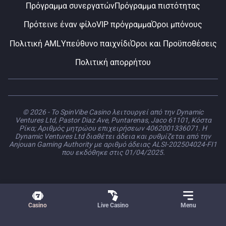
Πρόγραμμα συνεργατών
Πρόγραμμα πιστότητας
Πρότεινε έναν φίλο
VIP πρόγραμμα
Όροι μπόνους
Πολιτική AML
Υπεύθυνο παιχνίδι
Όροι και Προϋποθέσεις
Πολιτική απορρήτου
© 2026 - Το SpinVibe Casino λειτουργεί από την Dynamic
Ventures Ltd, Pastor Diaz Ave, Puntarenas, Jaco 61101, Κόστα
Ρίκα; Αριθμός μητρώου επιχειρήσεων 4062001336071. Η
Dynamic Ventures Ltd διαθέτει άδεια και ρυθμίζεται από την
Anjouan Gaming Authority με αριθμό άδειας ALSI-202504024-FI1
που εκδόθηκε στις 01/04/2025.
Casino
Live Casino
Menu